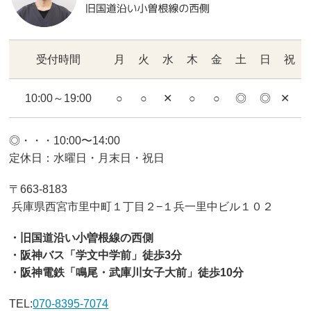
受付時間
月
火
水
木
金
土
日
祝
10:00～19:00
○
○
✕
○
○
◎
◎
✕
◎・・・10:00〜14:00
定休日：水曜日・月末日・祝日
〒663-8183
兵庫県西宮市里中町１丁目２−１兵一里中ビル１０２
・旧国道沿い小曽根線の西側
・阪神バス「学文中学前」徒歩3分
・阪神電鉄「鳴尾・武庫川女子大前」徒歩10分
TEL:
070-8395-7074